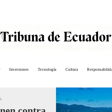
r
Inversiones
Tecnología
Cultura
Responsabilida
AL
unen contra