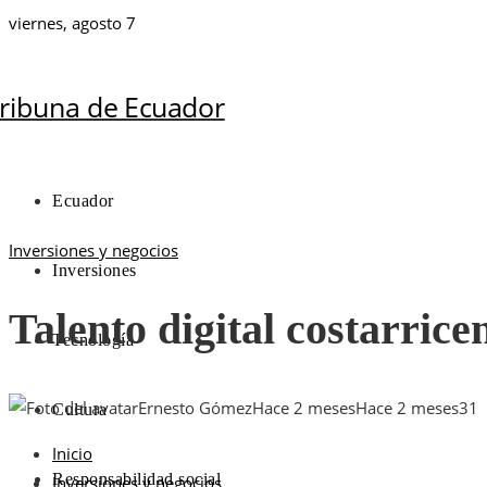
viernes, agosto 7
Ecuador
Inversiones y negocios
Inversiones
Talento digital costarric
Tecnología
Ernesto Gómez
Hace 2 meses
Hace 2 meses
31
Cultura
Inicio
Responsabilidad social
Inversiones y negocios