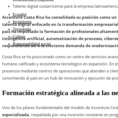
Talento digital costarricense para la empresa latinoameri
Ecuador
Accenture Costa Rica ha consolidado su posición como un r
Inversiones
talento digital enfocado en la transformación empresarial
Tecnología
país ha impulsado la formación de profesionales altament
Cultura
inteligencia artificial, automatización de procesos, cibers
Responsabilidad social
respondiendo así a la creciente demanda de modernización
Costa Rica se ha posicionado como un centro de servicios avanza
humano calificado y ecosistema tecnológico en expansión. En es
presencia mediante centros de operaciones que atienden a clien
convirtiendo al país en un hub de innovación y ejecución de pro
Formación estratégica alineada a las n
Uno de los pilares fundamentales del modelo de Accenture Cost
especializada
, respaldada por una inversión constante en prog