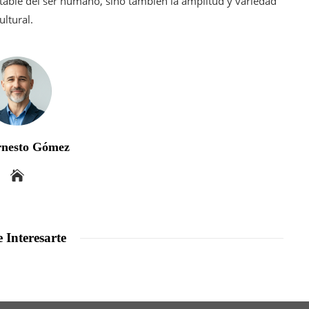
otable del ser humano, sino también la amplitud y variedad
ltural.
rnesto Gómez
 Interesarte