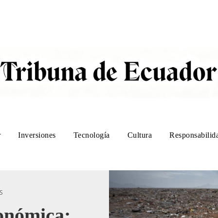
r
Inversiones
Tecnología
Cultura
Responsabilida
S
onómica: