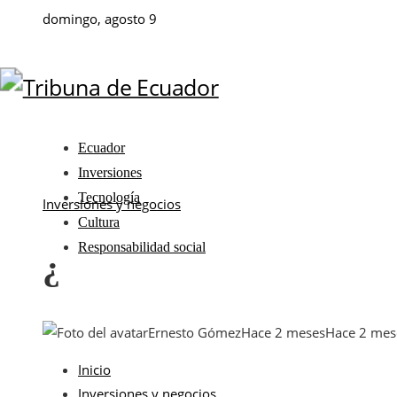
domingo, agosto 9
Ecuador
Inversiones
Tecnología
Inversiones y negocios
Cultura
Responsabilidad social
¿
Ernesto Gómez
Hace 2 meses
Hace 2 mes
Inicio
Inversiones y negocios